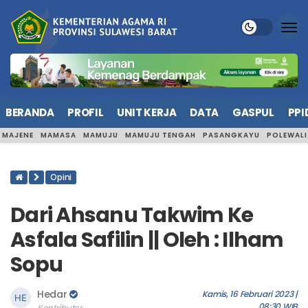
BERANDA
PROFIL
UNIT KERJA
DATA
GASPUL
PPI
MAJENE
MAMASA
MAMUJU
MAMUJU TENGAH
PASANGKAYU
POLEWAL
Opini
Dari Ahsanu Takwim Ke
Asfala Safilin || Oleh : Ilham
Sopu
Hedar
Kamis, 16 Februari 2023 |