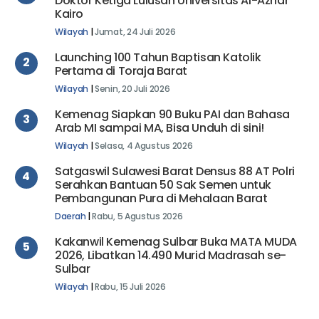
Doktor Ketiga Lulusan Universitas Al-Azhar
Kairo
Wilayah
|
Jumat, 24 Juli 2026
Launching 100 Tahun Baptisan Katolik
2
Pertama di Toraja Barat
Wilayah
|
Senin, 20 Juli 2026
Kemenag Siapkan 90 Buku PAI dan Bahasa
3
Arab MI sampai MA, Bisa Unduh di sini!
Wilayah
|
Selasa, 4 Agustus 2026
Satgaswil Sulawesi Barat Densus 88 AT Polri
4
Serahkan Bantuan 50 Sak Semen untuk
Pembangunan Pura di Mehalaan Barat
Daerah
|
Rabu, 5 Agustus 2026
Kakanwil Kemenag Sulbar Buka MATA MUDA
5
2026, Libatkan 14.490 Murid Madrasah se-
Sulbar
Wilayah
|
Rabu, 15 Juli 2026