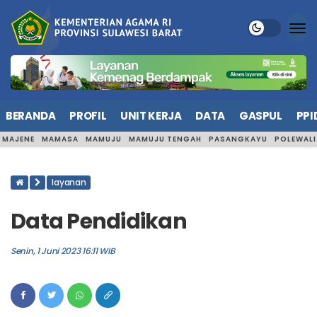
BERANDA
PROFIL
UNIT KERJA
DATA
GASPUL
PPI
MAJENE
MAMASA
MAMUJU
MAMUJU TENGAH
PASANGKAYU
POLEWAL
layanan
Data Pendidikan
Senin, 1 Juni 2023 16:11 WIB