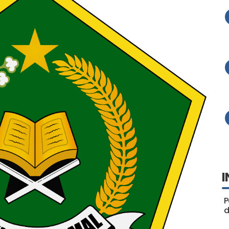
I
P
d