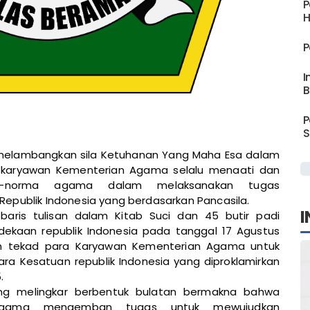
P
H
P
I
B
P
S
 melambangkan sila Ketuhanan Yang Maha Esa dalam
 karyawan Kementerian Agama selalu menaati dan
ma-norma agama dalam melaksanakan tugas
epublik Indonesia yang berdasarkan Pancasila.
I
aris tulisan dalam Kitab Suci dan 45 butir padi
ekaan republik Indonesia pada tanggal 17 Agustus
an tekad para Karyawan Kementerian Agama untuk
 Kesatuan republik Indonesia yang diproklamirkan
.
ng melingkar berbentuk bulatan bermakna bahwa
Agama mengemban tugas untuk mewujudkan