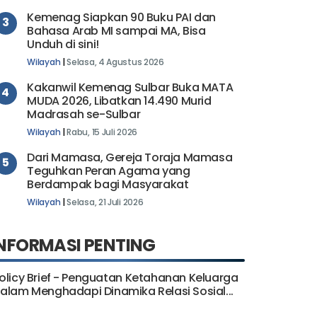
Kemenag Siapkan 90 Buku PAI dan
3
Bahasa Arab MI sampai MA, Bisa
Unduh di sini!
Wilayah
|
Selasa, 4 Agustus 2026
Kakanwil Kemenag Sulbar Buka MATA
4
MUDA 2026, Libatkan 14.490 Murid
Madrasah se-Sulbar
Wilayah
|
Rabu, 15 Juli 2026
Dari Mamasa, Gereja Toraja Mamasa
5
Teguhkan Peran Agama yang
Berdampak bagi Masyarakat
Wilayah
|
Selasa, 21 Juli 2026
NFORMASI PENTING
olicy Brief - Penguatan Ketahanan Keluarga
alam Menghadapi Dinamika Relasi Sosial...