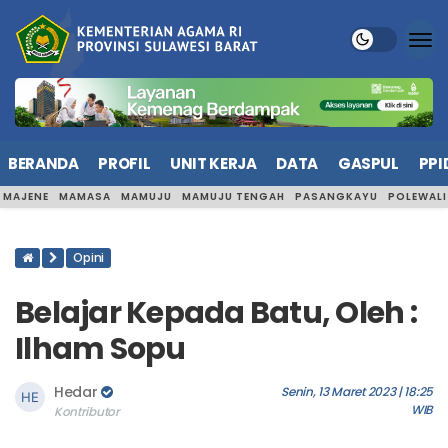
BERANDA
PROFIL
UNIT KERJA
DATA
GASPUL
PPI
MAJENE
MAMASA
MAMUJU
MAMUJU TENGAH
PASANGKAYU
POLEWAL
Opini
Belajar Kepada Batu, Oleh :
Ilham Sopu
Hedar
Senin, 13 Maret 2023 | 18:25
WIB
Kontributor