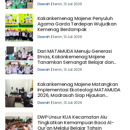
dan Prestasi
Daerah
|
Senin, 13 Juli 2026
Kakankemenag Majene: Penyuluh
Agama Garda Terdepan Wujudkan
Kemenag Berdampak
Daerah
|
Senin, 13 Juli 2026
Dari MATAMUDA Menuju Generasi
Emas, Kakankemenag Majene
Tanamkan Semangat Belajar dan
Karakter Mulia
Daerah
|
Senin, 13 Juli 2026
Kakankemenag Majene Matangkan
Implementasi Ekoteologi MATAMUDA
2026, Madrasah Siap Hijaukan
Lingkungan
Daerah
|
Senin, 13 Juli 2026
DWP Unsur KUA Kecamatan Alu
Tingkatkan Kemampuan Baca Al-
Qur'an Melalui Belajar Tahsin