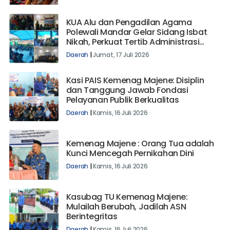
KUA Alu dan Pengadilan Agama
Polewali Mandar Gelar Sidang Isbat
Nikah, Perkuat Tertib Administrasi
Perkawinan
Daerah
|
Jumat, 17 Juli 2026
Kasi PAIS Kemenag Majene: Disiplin
dan Tanggung Jawab Fondasi
Pelayanan Publik Berkualitas
Daerah
|
Kamis, 16 Juli 2026
Kemenag Majene : Orang Tua adalah
Kunci Mencegah Pernikahan Dini
Daerah
|
Kamis, 16 Juli 2026
Kasubag TU Kemenag Majene:
Mulailah Berubah, Jadilah ASN
Berintegritas
Daerah
|
Kamis, 16 Juli 2026