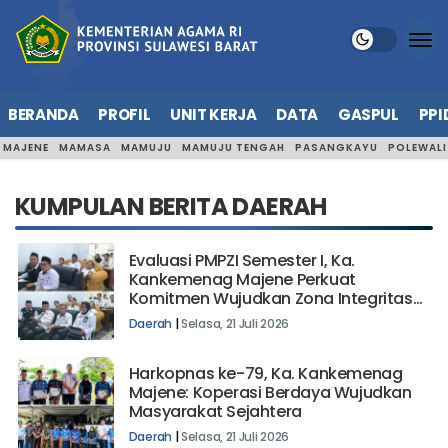
BERANDA
PROFIL
UNIT KERJA
DATA
GASPUL
PPI
MAJENE
MAMASA
MAMUJU
MAMUJU TENGAH
PASANGKAYU
POLEWAL
KUMPULAN BERITA DAERAH
Evaluasi PMPZI Semester I, Ka.
Kankemenag Majene Perkuat
Komitmen Wujudkan Zona Integritas
Berdampak
Daerah
|
Selasa, 21 Juli 2026
Harkopnas ke-79, Ka. Kankemenag
Majene: Koperasi Berdaya Wujudkan
Masyarakat Sejahtera
Daerah
|
Selasa, 21 Juli 2026