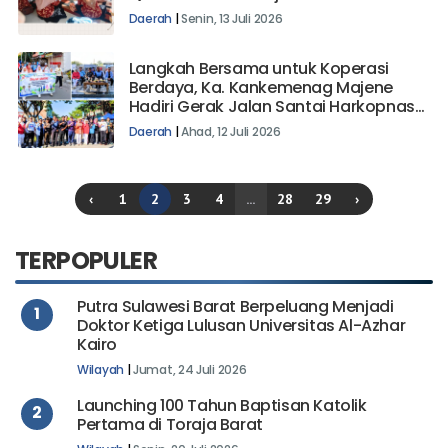
Daerah
|
Senin, 13 Juli 2026
Langkah Bersama untuk Koperasi
Berdaya, Ka. Kankemenag Majene
Hadiri Gerak Jalan Santai Harkopnas
ke-79
Daerah
|
Ahad, 12 Juli 2026
‹
1
2
3
4
...
28
29
›
TERPOPULER
Putra Sulawesi Barat Berpeluang Menjadi
1
Doktor Ketiga Lulusan Universitas Al-Azhar
Kairo
Wilayah
|
Jumat, 24 Juli 2026
Launching 100 Tahun Baptisan Katolik
2
Pertama di Toraja Barat