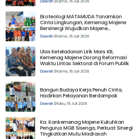
Daerah
|
Kamis, 16 Juli 2026
Ekoteologi MATAMUDA Tanamkan
Cinta Lingkungan, Kemenag Majene
Bersinergi Wujudkan Majene
Mapaccing
Daerah
|
Kamis, 16 Juli 2026
Ulas Keteladanan Lirik Mars KB,
Kemenag Majene Dorong Reformasi
Waktu Lintas Sektoral di Forum Publik
Daerah
|
Kamis, 16 Juli 2026
Bangun Budaya Kerja Penuh Cinta,
Hadirkan Pelayanan Berdampak
Daerah
|
Rabu, 15 Juli 2026
Ka. Kankemenag Majene Kukuhkan
Pengurus MGB Sisenga, Perkuat Sinergi
Tingkatkan Mutu Madrasah