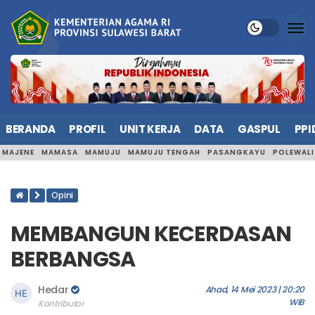
BERANDA
PROFIL
UNIT KERJA
DATA
GASPUL
PPI
MAJENE
MAMASA
MAMUJU
MAMUJU TENGAH
PASANGKAYU
POLEWAL
Opini
MEMBANGUN KECERDASAN
BERBANGSA
Hedar
Ahad, 14 Mei 2023 | 20:20
WIB
Kontributor