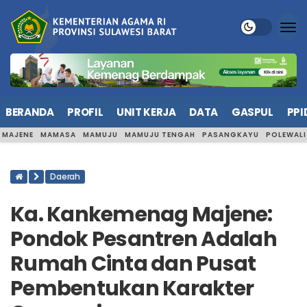
BERANDA
PROFIL
UNIT KERJA
DATA
GASPUL
PPI
MAJENE
MAMASA
MAMUJU
MAMUJU TENGAH
PASANGKAYU
POLEWAL
Daerah
Ka. Kankemenag Majene:
Pondok Pesantren Adalah
Rumah Cinta dan Pusat
Pembentukan Karakter