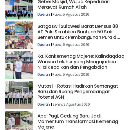
Kemenag Majene Ajak Sukseskan
Geber Masjid, Wujud Kepedulian
Merawat Rumah Allah
Daerah
|
Rabu, 5 Agustus 2026
Satgaswil Sulawesi Barat Densus 88
AT Polri Serahkan Bantuan 50 Sak
Semen untuk Pembangunan Pura di
Mehalaan Barat
Daerah
|
Rabu, 5 Agustus 2026
Ka. Kankemenag Majene: Kalindaqdaq
Warisan Leluhur yang Mengajarkan
Nilai Kebaikan dan Pengabdian
Daerah
|
Rabu, 5 Agustus 2026
Mutasi - Rotasi Hadirkan Semangat
Baru dan Ruang Pengembangan
Potensi ASN
Daerah
|
Senin, 3 Agustus 2026
Apel Pagi, Gedung Baru Jadi
Momentum Transformasi Kemenag