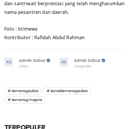
selempang, sertifikat, dan hadiah kepada para santri
dan santriwati berprestasi yang telah mengharumkan
nama pesantren dan daerah.
Foto : Istimewa
Kontributor : Rafidah Abdul Rahman
Admin Sulbar
Admin Sulbar
Editor
Fotografer
kemenagsulbar
kanwilkemenagsulbar
kemenag majene