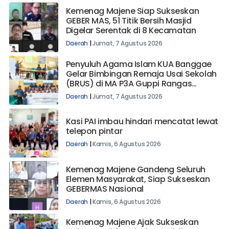
Kemenag Majene Siap Sukseskan
GEBER MAS, 51 Titik Bersih Masjid
Digelar Serentak di 8 Kecamatan
Daerah
|
Jumat, 7 Agustus 2026
Penyuluh Agama Islam KUA Banggae
Gelar Bimbingan Remaja Usai Sekolah
(BRUS) di MA P3A Guppi Rangas
Majene
Daerah
|
Jumat, 7 Agustus 2026
Kasi PAI imbau hindari mencatat lewat
telepon pintar
Daerah
|
Kamis, 6 Agustus 2026
Kemenag Majene Gandeng Seluruh
Elemen Masyarakat, Siap Sukseskan
GEBERMAS Nasional
Daerah
|
Kamis, 6 Agustus 2026