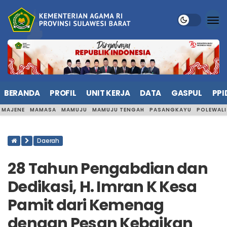
BERANDA
PROFIL
UNIT KERJA
DATA
GASPUL
PPI
MAJENE
MAMASA
MAMUJU
MAMUJU TENGAH
PASANGKAYU
POLEWAL
Daerah
28 Tahun Pengabdian dan
Dedikasi, H. Imran K Kesa
Pamit dari Kemenag
dengan Pesan Kebaikan