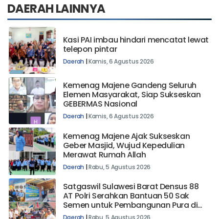
DAERAH LAINNYA
Kasi PAI imbau hindari mencatat lewat
telepon pintar
Daerah
|
Kamis, 6 Agustus 2026
Kemenag Majene Gandeng Seluruh
Elemen Masyarakat, Siap Sukseskan
GEBERMAS Nasional
Daerah
|
Kamis, 6 Agustus 2026
Kemenag Majene Ajak Sukseskan
Geber Masjid, Wujud Kepedulian
Merawat Rumah Allah
Daerah
|
Rabu, 5 Agustus 2026
Satgaswil Sulawesi Barat Densus 88
AT Polri Serahkan Bantuan 50 Sak
Semen untuk Pembangunan Pura di
Mehalaan Barat
Daerah
|
Rabu, 5 Agustus 2026