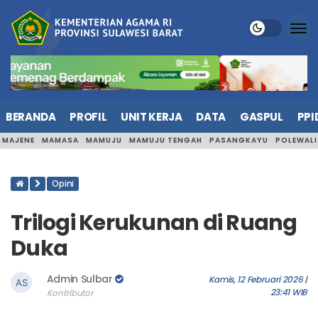
BERANDA
PROFIL
UNIT KERJA
DATA
GASPUL
PPI
MAJENE
MAMASA
MAMUJU
MAMUJU TENGAH
PASANGKAYU
POLEWAL
Opini
Trilogi Kerukunan di Ruang
Duka
Admin Sulbar
Kamis, 12 Februari 2026 |
23:41 WIB
Kontributor