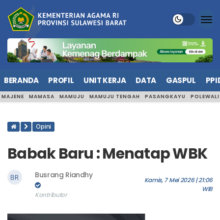
BERANDA
PROFIL
UNIT KERJA
DATA
GASPUL
PPI
MAJENE
MAMASA
MAMUJU
MAMUJU TENGAH
PASANGKAYU
POLEWAL
Opini
Babak Baru : Menatap WBK
Busrang Riandhy
Kamis, 7 Mei 2026 | 21:06
WIB
Kontributor