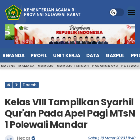
BERANDA
PROFIL
UNIT KERJA
DATA
GASPUL
PPI
MAJENE
MAMASA
MAMUJU
MAMUJU TENGAH
PASANGKAYU
POLEWAL
Daerah
Kelas VIII Tampilkan Syarhil
Qur'an Pada Apel Pagi MTsN
1 Polewali Mandar
Hedar
Sabtu, 18 Maret 2023 | 11:40