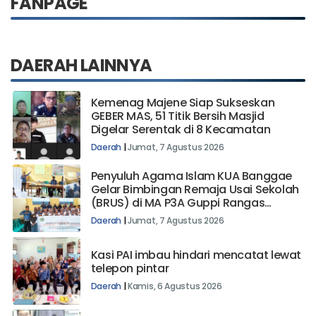
FANPAGE
DAERAH LAINNYA
Kemenag Majene Siap Sukseskan
GEBER MAS, 51 Titik Bersih Masjid
Digelar Serentak di 8 Kecamatan
Daerah
|
Jumat, 7 Agustus 2026
Penyuluh Agama Islam KUA Banggae
Gelar Bimbingan Remaja Usai Sekolah
(BRUS) di MA P3A Guppi Rangas
Majene
Daerah
|
Jumat, 7 Agustus 2026
Kasi PAI imbau hindari mencatat lewat
telepon pintar
Daerah
|
Kamis, 6 Agustus 2026