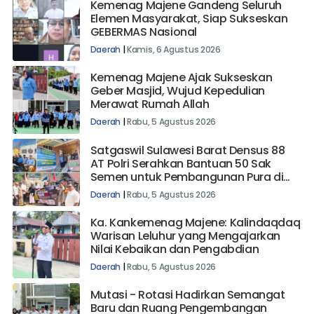
Kemenag Majene Gandeng Seluruh
Elemen Masyarakat, Siap Sukseskan
GEBERMAS Nasional
Daerah
|
Kamis, 6 Agustus 2026
Kemenag Majene Ajak Sukseskan
Geber Masjid, Wujud Kepedulian
Merawat Rumah Allah
Daerah
|
Rabu, 5 Agustus 2026
Satgaswil Sulawesi Barat Densus 88
AT Polri Serahkan Bantuan 50 Sak
Semen untuk Pembangunan Pura di
Mehalaan Barat
Daerah
|
Rabu, 5 Agustus 2026
Ka. Kankemenag Majene: Kalindaqdaq
Warisan Leluhur yang Mengajarkan
Nilai Kebaikan dan Pengabdian
Daerah
|
Rabu, 5 Agustus 2026
Mutasi - Rotasi Hadirkan Semangat
Baru dan Ruang Pengembangan