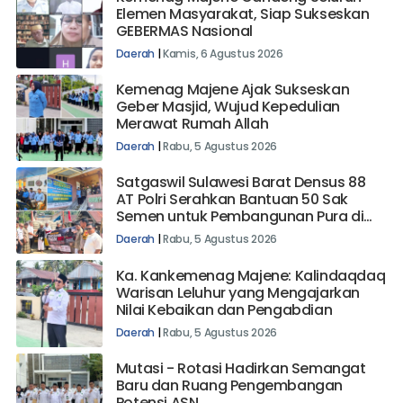
Elemen Masyarakat, Siap Sukseskan
GEBERMAS Nasional
Daerah
|
Kamis, 6 Agustus 2026
Kemenag Majene Ajak Sukseskan
Geber Masjid, Wujud Kepedulian
Merawat Rumah Allah
Daerah
|
Rabu, 5 Agustus 2026
Satgaswil Sulawesi Barat Densus 88
AT Polri Serahkan Bantuan 50 Sak
Semen untuk Pembangunan Pura di
Mehalaan Barat
Daerah
|
Rabu, 5 Agustus 2026
Ka. Kankemenag Majene: Kalindaqdaq
Warisan Leluhur yang Mengajarkan
Nilai Kebaikan dan Pengabdian
Daerah
|
Rabu, 5 Agustus 2026
Mutasi - Rotasi Hadirkan Semangat
Baru dan Ruang Pengembangan
Potensi ASN