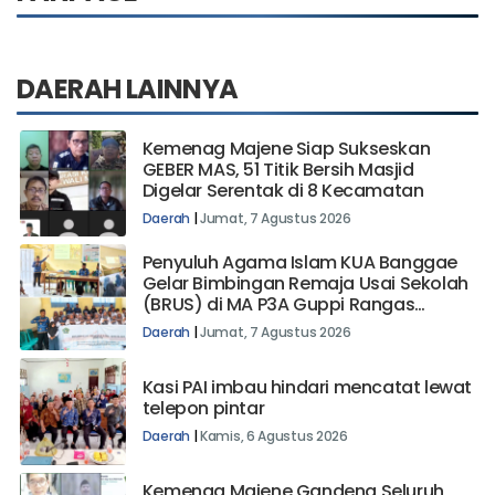
DAERAH LAINNYA
Kemenag Majene Siap Sukseskan
GEBER MAS, 51 Titik Bersih Masjid
Digelar Serentak di 8 Kecamatan
Daerah
|
Jumat, 7 Agustus 2026
Penyuluh Agama Islam KUA Banggae
Gelar Bimbingan Remaja Usai Sekolah
(BRUS) di MA P3A Guppi Rangas
Majene
Daerah
|
Jumat, 7 Agustus 2026
Kasi PAI imbau hindari mencatat lewat
telepon pintar
Daerah
|
Kamis, 6 Agustus 2026
Kemenag Majene Gandeng Seluruh