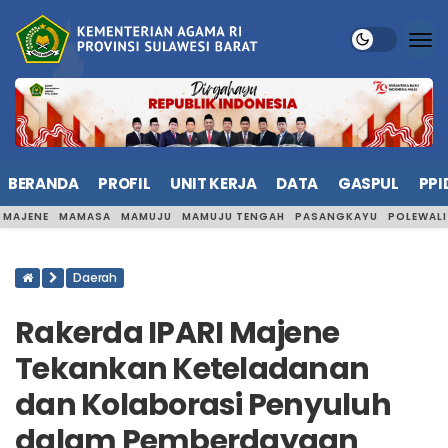
BERANDA
PROFIL
UNIT KERJA
DATA
GASPUL
PPI
MAJENE
MAMASA
MAMUJU
MAMUJU TENGAH
PASANGKAYU
POLEWAL
Daerah
Rakerda IPARI Majene
Tekankan Keteladanan
dan Kolaborasi Penyuluh
dalam Pemberdayaan