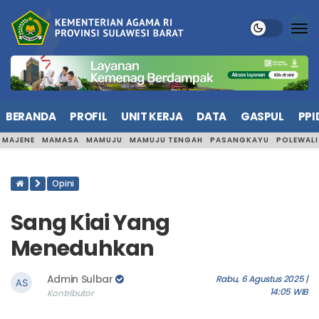
BERANDA
PROFIL
UNIT KERJA
DATA
GASPUL
PPI
MAJENE
MAMASA
MAMUJU
MAMUJU TENGAH
PASANGKAYU
POLEWAL
Opini
Sang Kiai Yang
Meneduhkan
Admin Sulbar
Rabu, 6 Agustus 2025 |
14:05 WIB
Kontributor