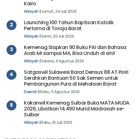
1
Doktor Ketiga Lulusan Universitas Al-Azhar
Kairo
Wilayah
|
Jumat, 24 Juli 2026
Launching 100 Tahun Baptisan Katolik
2
Pertama di Toraja Barat
Wilayah
|
Senin, 20 Juli 2026
Kemenag Siapkan 90 Buku PAI dan Bahasa
3
Arab MI sampai MA, Bisa Unduh di sini!
Wilayah
|
Selasa, 4 Agustus 2026
Satgaswil Sulawesi Barat Densus 88 AT Polri
4
Serahkan Bantuan 50 Sak Semen untuk
Pembangunan Pura di Mehalaan Barat
Daerah
|
Rabu, 5 Agustus 2026
Kakanwil Kemenag Sulbar Buka MATA MUDA
5
2026, Libatkan 14.490 Murid Madrasah se-
Sulbar
Wilayah
|
Rabu, 15 Juli 2026