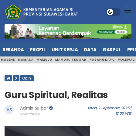
BERANDA
PROFIL
UNIT KERJA
DATA
GASPUL
PPI
MAJENE
MAMASA
MAMUJU
MAMUJU TENGAH
PASANGKAYU
POLEWAL
Opini
Guru Spiritual, Realitas
Admin Sulbar
Ahad, 7 September 2025 |
12:00 WIB
Kontributor