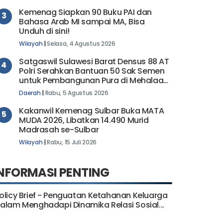
Wilayah
|
Senin, 20 Juli 2026
Kemenag Siapkan 90 Buku PAI dan
3
Bahasa Arab MI sampai MA, Bisa
Unduh di sini!
Wilayah
|
Selasa, 4 Agustus 2026
Satgaswil Sulawesi Barat Densus 88 AT
4
Polri Serahkan Bantuan 50 Sak Semen
untuk Pembangunan Pura di Mehalaan
Barat
Daerah
|
Rabu, 5 Agustus 2026
Kakanwil Kemenag Sulbar Buka MATA
5
MUDA 2026, Libatkan 14.490 Murid
Madrasah se-Sulbar
Wilayah
|
Rabu, 15 Juli 2026
NFORMASI PENTING
olicy Brief - Penguatan Ketahanan Keluarga
alam Menghadapi Dinamika Relasi Sosial...