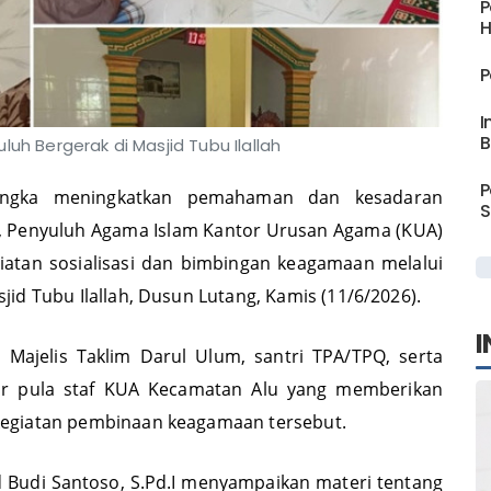
P
H
P
I
B
h Bergerak di Masjid Tubu Ilallah
P
angka meningkatkan pemahaman dan kesadaran
S
m, Penyuluh Agama Islam Kantor Urusan Agama (KUA)
atan sosialisasi dan bimbingan keagamaan melalui
id Tubu Ilallah, Dusun Lutang, Kamis (11/6/2026).
I
ta Majelis Taklim Darul Ulum, santri TPA/TPQ, serta
ir pula staf KUA Kecamatan Alu yang memberikan
egiatan pembinaan keagamaan tersebut.