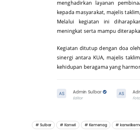
Program Penyuluh Bergerak meru
menghadirkan layanan pembina
kepada masyarakat, majelis taklim
Melalui kegiatan ini dihara
meningkat serta mampu diterapkan
Kegiatan ditutup dengan doa ole
sinergi antara KUA, majelis takl
kehidupan beragama yang harmonis
Admin Sulbar
Adm
Editor
Foto
Sulbar
Kanwil
Kemenag
kanwilkem