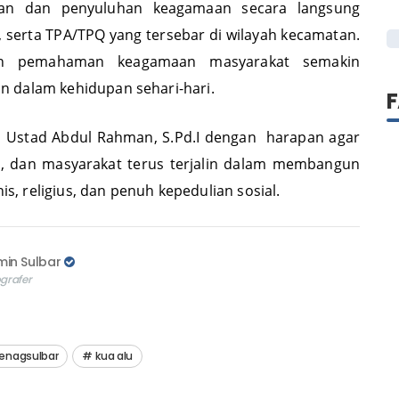
pakan salah satu upaya KUA Kecamatan Alu untuk
I
an dan penyuluhan keagamaan secara langsung
, serta TPA/TPQ yang tersebar di wilayah kecamatan.
pkan pemahaman keagamaan masyarakat semakin
 dalam kehidupan sehari-hari.
h Ustad Abdul Rahman, S.Pd.I dengan harapan agar
im, dan masyarakat terus terjalin dalam membangun
, religius, dan penuh kepedulian sosial.
in Sulbar
grafer
enagsulbar
kua alu