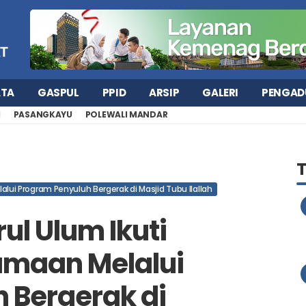
ATA
GASPUL
PPID
ARSIP
GALERI
PENGAD
H
PASANGKAYU
POLEWALI MANDAR
lui Program Penyuluh Bergerak di Masjid Tubu Ilallah
ul Ulum Ikuti
maan Melalui