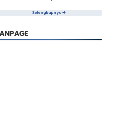
nfo Administrasi & Persyaratan
Selengkapnya
FANPAGE