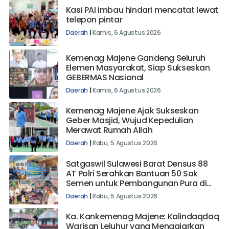
Kasi PAI imbau hindari mencatat lewat
telepon pintar
Daerah
|
Kamis, 6 Agustus 2026
Kemenag Majene Gandeng Seluruh
Elemen Masyarakat, Siap Sukseskan
GEBERMAS Nasional
Daerah
|
Kamis, 6 Agustus 2026
Kemenag Majene Ajak Sukseskan
Geber Masjid, Wujud Kepedulian
Merawat Rumah Allah
Daerah
|
Rabu, 5 Agustus 2026
Satgaswil Sulawesi Barat Densus 88
AT Polri Serahkan Bantuan 50 Sak
Semen untuk Pembangunan Pura di
Mehalaan Barat
Daerah
|
Rabu, 5 Agustus 2026
Ka. Kankemenag Majene: Kalindaqdaq
Warisan Leluhur yang Mengajarkan