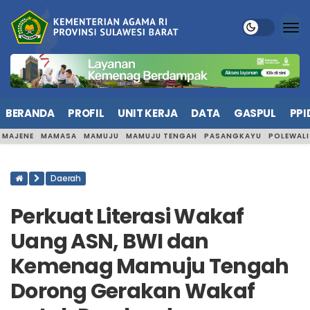
BERANDA
PROFIL
UNIT KERJA
DATA
GASPUL
PPI
MAJENE
MAMASA
MAMUJU
MAMUJU TENGAH
PASANGKAYU
POLEWAL
Daerah
Perkuat Literasi Wakaf
Uang ASN, BWI dan
Kemenag Mamuju Tengah
Dorong Gerakan Wakaf