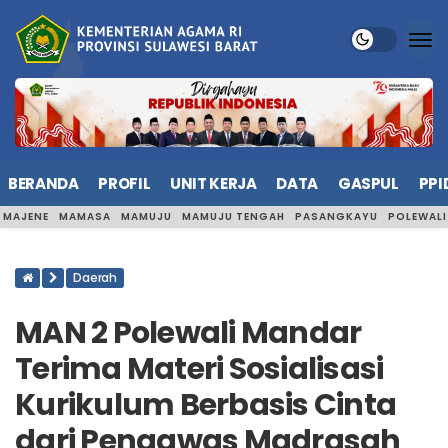
BERANDA
PROFIL
UNIT KERJA
DATA
GASPUL
PPI
MAJENE
MAMASA
MAMUJU
MAMUJU TENGAH
PASANGKAYU
POLEWAL
Daerah
MAN 2 Polewali Mandar
Terima Materi Sosialisasi
Kurikulum Berbasis Cinta
dari Pengawas Madrasah