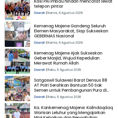
Kasi PAI imbau hindari mencatat lewat
telepon pintar
Daerah
|
Kamis, 6 Agustus 2026
Kemenag Majene Gandeng Seluruh
Elemen Masyarakat, Siap Sukseskan
GEBERMAS Nasional
Daerah
|
Kamis, 6 Agustus 2026
Kemenag Majene Ajak Sukseskan
Geber Masjid, Wujud Kepedulian
Merawat Rumah Allah
Daerah
|
Rabu, 5 Agustus 2026
Satgaswil Sulawesi Barat Densus 88
AT Polri Serahkan Bantuan 50 Sak
Semen untuk Pembangunan Pura di
Mehalaan Barat
Daerah
|
Rabu, 5 Agustus 2026
Ka. Kankemenag Majene: Kalindaqdaq
Warisan Leluhur yang Mengajarkan
Nilai Kebaikan dan Pengabdian