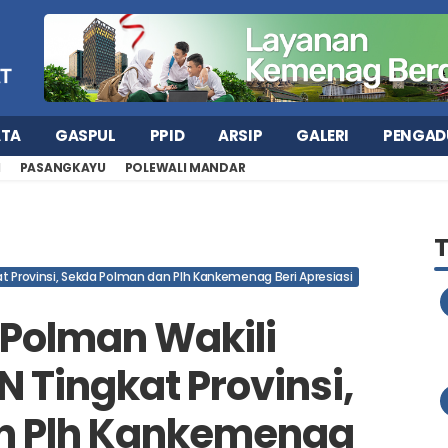
ATA
GASPUL
PPID
ARSIP
GALERI
PENGAD
H
PASANGKAYU
POLEWALI MANDAR
t Provinsi, Sekda Polman dan Plh Kankemenag Beri Apresiasi
 Polman Wakili
 Tingkat Provinsi,
n Plh Kankemenag