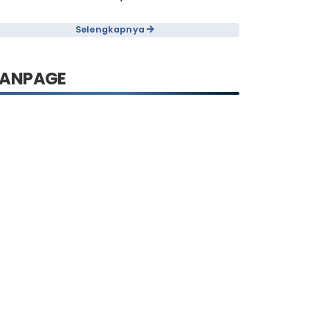
nfo Administrasi & Persyaratan
Selengkapnya
FANPAGE