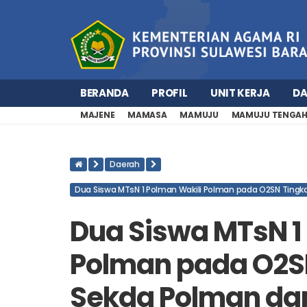
BERANDA
PROFIL
UNIT KERJA
D
MAJENE
MAMASA
MAMUJU
MAMUJU TENGA
Daerah
Dua Siswa MTsN 1 Polman Wakili Polman pada O2SN Tingka
Dua Siswa MTsN 1
Polman pada O2SN
Sekda Polman da