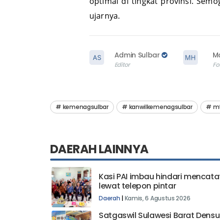
optimal di tingkat provinsi. Se
ujarnya.
Admin Sulbar
M
Editor
Fo
kemenagsulbar
kanwilkemenagsulbar
mt
DAERAH LAINNYA
Kasi PAI imbau hindari mencata
lewat telepon pintar
Daerah
|
Kamis, 6 Agustus 2026