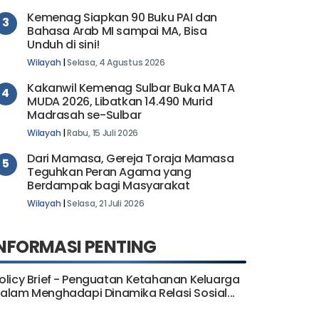
Wilayah
|
Senin, 20 Juli 2026
Kemenag Siapkan 90 Buku PAI dan
3
Bahasa Arab MI sampai MA, Bisa
Unduh di sini!
Wilayah
|
Selasa, 4 Agustus 2026
Kakanwil Kemenag Sulbar Buka MATA
4
MUDA 2026, Libatkan 14.490 Murid
Madrasah se-Sulbar
Wilayah
|
Rabu, 15 Juli 2026
Dari Mamasa, Gereja Toraja Mamasa
5
Teguhkan Peran Agama yang
Berdampak bagi Masyarakat
Wilayah
|
Selasa, 21 Juli 2026
NFORMASI PENTING
olicy Brief - Penguatan Ketahanan Keluarga
alam Menghadapi Dinamika Relasi Sosial...