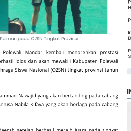
P
H
P
I
B
 Polman pada O2SN Tingkat Provinsi
P
Polewali Mandar kembali menorehkan prestasi
S
hasil lolos dan akan mewakili Kabupaten Polewali
raga Siswa Nasional (O2SN) tingkat provinsi tahun
I
hammad Nawajid yang akan bertanding pada cabang
Annisa Nabila Kifaya yang akan berlaga pada cabang