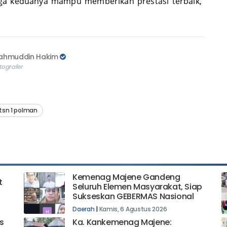
moga keduanya mampu memberikan prestasi terbaik,”
ahmuddin Hakim
tografer
sn 1 polman
Kemenag Majene Gandeng
t
Seluruh Elemen Masyarakat, Siap
Sukseskan GEBERMAS Nasional
Daerah
|
Kamis, 6 Agustus 2026