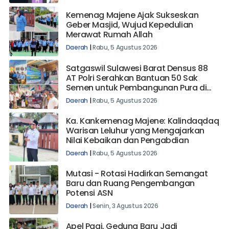
Kemenag Majene Ajak Sukseskan
Geber Masjid, Wujud Kepedulian
Merawat Rumah Allah
Daerah
|
Rabu, 5 Agustus 2026
Satgaswil Sulawesi Barat Densus 88
AT Polri Serahkan Bantuan 50 Sak
Semen untuk Pembangunan Pura di
Mehalaan Barat
Daerah
|
Rabu, 5 Agustus 2026
Ka. Kankemenag Majene: Kalindaqdaq
Warisan Leluhur yang Mengajarkan
Nilai Kebaikan dan Pengabdian
Daerah
|
Rabu, 5 Agustus 2026
Mutasi - Rotasi Hadirkan Semangat
Baru dan Ruang Pengembangan
Potensi ASN
Daerah
|
Senin, 3 Agustus 2026
Apel Pagi, Gedung Baru Jadi