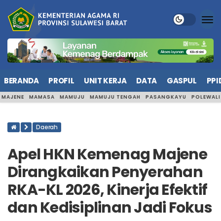
BERANDA
PROFIL
UNIT KERJA
DATA
GASPUL
PPI
MAJENE
MAMASA
MAMUJU
MAMUJU TENGAH
PASANGKAYU
POLEWAL
Daerah
Apel HKN Kemenag Majene
Dirangkaikan Penyerahan
RKA-KL 2026, Kinerja Efektif
dan Kedisiplinan Jadi Fokus