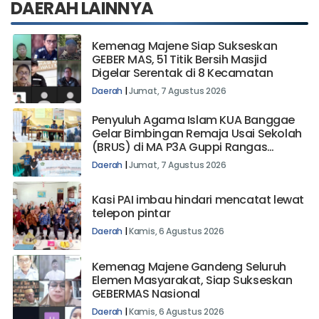
DAERAH LAINNYA
Kemenag Majene Siap Sukseskan
GEBER MAS, 51 Titik Bersih Masjid
Digelar Serentak di 8 Kecamatan
Daerah
|
Jumat, 7 Agustus 2026
Penyuluh Agama Islam KUA Banggae
Gelar Bimbingan Remaja Usai Sekolah
(BRUS) di MA P3A Guppi Rangas
Majene
Daerah
|
Jumat, 7 Agustus 2026
Kasi PAI imbau hindari mencatat lewat
telepon pintar
Daerah
|
Kamis, 6 Agustus 2026
Kemenag Majene Gandeng Seluruh
Elemen Masyarakat, Siap Sukseskan
GEBERMAS Nasional
Daerah
|
Kamis, 6 Agustus 2026