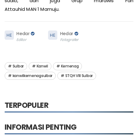
suaib, dan juga Grup marawis Fan
Attauhid MAN 1 Mamuju.
Hedar
Hedar
Editor
Fotografer
Sulbar
Kanwil
Kemenag
kanwilkemenagsulbar
STQH VIII Sulbar
TERPOPULER
INFORMASI PENTING