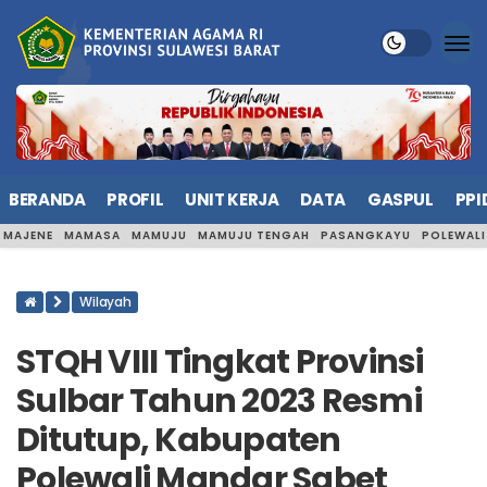
BERANDA
PROFIL
UNIT KERJA
DATA
GASPUL
PPI
MAJENE
MAMASA
MAMUJU
MAMUJU TENGAH
PASANGKAYU
POLEWAL
Wilayah
STQH VIII Tingkat Provinsi
Sulbar Tahun 2023 Resmi
Ditutup, Kabupaten
Polewali Mandar Sabet