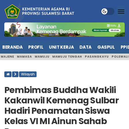
BERANDA
PROFIL
UNIT KERJA
DATA
GASPUL
PPI
MAJENE
MAMASA
MAMUJU
MAMUJU TENGAH
PASANGKAYU
POLEWAL
Wilayah
Pembimas Buddha Wakili
Kakanwil Kemenag Sulbar
Hadiri Penamatan Siswa
Kelas VI MI Ainun Sahab