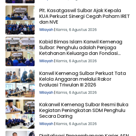
Wilayah
|
Jumat, 7 Agustus 2026
Plt. Kasatgaswil Sulbar Ajak Kepala
KUA Perkuat Sinergi Cegah Paham IRET
dan NVE
Wilayah
|
Kamis, 6 Agustus 2026
Kabid Bimas Islam Kanwil Kemenag
Sulbar: Penghulu adalah Penjaga
Ketahanan Keluarga dan Fondasi
Bangsa
Wilayah
|
Kamis, 6 Agustus 2026
Kanwil Kemenag Sulbar Perkuat Tata
Kelola Anggaran melalui Rakor
Evaluasi Triwulan III 2026
Wilayah
|
Kamis, 6 Agustus 2026
Kakanwil Kemenag Sulbar Resmi Buka
Kegiatan Peningkatan SDM Penghulu
Secara Daring
Wilayah
|
Kamis, 6 Agustus 2026