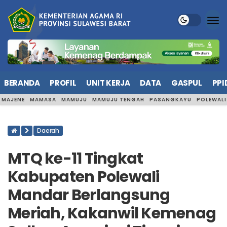
BERANDA
PROFIL
UNIT KERJA
DATA
GASPUL
PPI
MAJENE
MAMASA
MAMUJU
MAMUJU TENGAH
PASANGKAYU
POLEWAL
Daerah
MTQ ke-11 Tingkat
Kabupaten Polewali
Mandar Berlangsung
Meriah, Kakanwil Kemenag