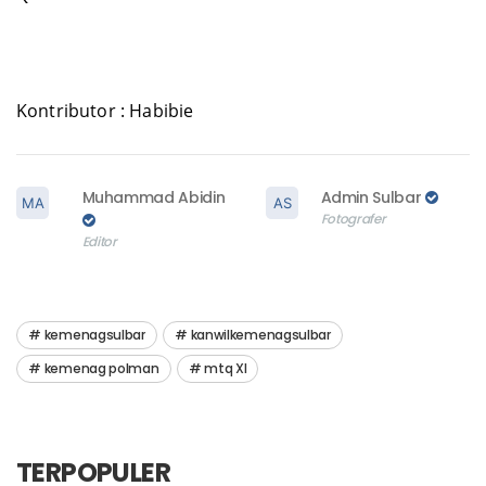
Qur’an.
Kontributor : Habibie
Muhammad Abidin
Admin Sulbar
Fotografer
Editor
kemenagsulbar
kanwilkemenagsulbar
kemenag polman
mtq XI
TERPOPULER