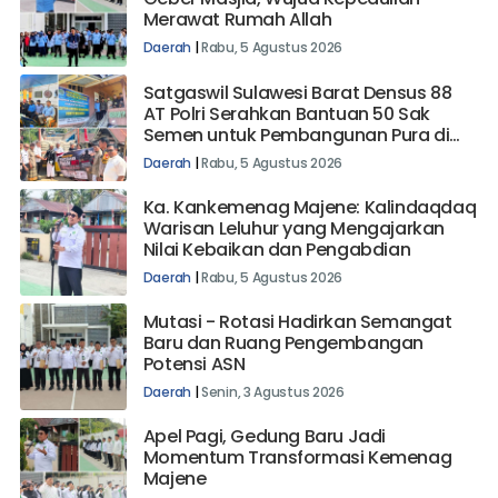
Geber Masjid, Wujud Kepedulian
Merawat Rumah Allah
Daerah
|
Rabu, 5 Agustus 2026
Satgaswil Sulawesi Barat Densus 88
AT Polri Serahkan Bantuan 50 Sak
Semen untuk Pembangunan Pura di
Mehalaan Barat
Daerah
|
Rabu, 5 Agustus 2026
Ka. Kankemenag Majene: Kalindaqdaq
Warisan Leluhur yang Mengajarkan
Nilai Kebaikan dan Pengabdian
Daerah
|
Rabu, 5 Agustus 2026
Mutasi - Rotasi Hadirkan Semangat
Baru dan Ruang Pengembangan
Potensi ASN
Daerah
|
Senin, 3 Agustus 2026
Apel Pagi, Gedung Baru Jadi
Momentum Transformasi Kemenag
Majene