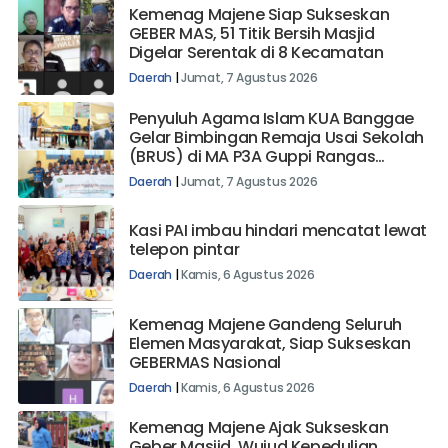
Kemenag Majene Siap Sukseskan
GEBER MAS, 51 Titik Bersih Masjid
Digelar Serentak di 8 Kecamatan
Daerah
|
Jumat, 7 Agustus 2026
Penyuluh Agama Islam KUA Banggae
Gelar Bimbingan Remaja Usai Sekolah
(BRUS) di MA P3A Guppi Rangas
Majene
Daerah
|
Jumat, 7 Agustus 2026
Kasi PAI imbau hindari mencatat lewat
telepon pintar
Daerah
|
Kamis, 6 Agustus 2026
Kemenag Majene Gandeng Seluruh
Elemen Masyarakat, Siap Sukseskan
GEBERMAS Nasional
Daerah
|
Kamis, 6 Agustus 2026
Kemenag Majene Ajak Sukseskan