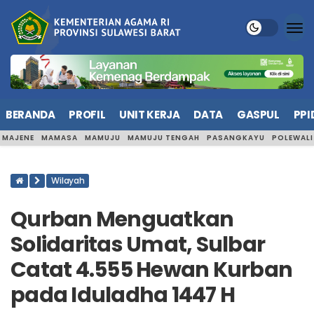
BERANDA
PROFIL
UNIT KERJA
DATA
GASPUL
PPI
MAJENE
MAMASA
MAMUJU
MAMUJU TENGAH
PASANGKAYU
POLEWAL
Wilayah
Qurban Menguatkan
Solidaritas Umat, Sulbar
Catat 4.555 Hewan Kurban
pada Iduladha 1447 H