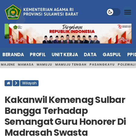
BERANDA
PROFIL
UNIT KERJA
DATA
GASPUL
PPI
MAJENE
MAMASA
MAMUJU
MAMUJU TENGAH
PASANGKAYU
POLEWAL
Wilayah
Kakanwil Kemenag Sulbar
Bangga Terhadap
Semangat Guru Honorer Di
Madrasah Swasta