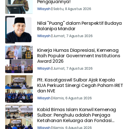
Pengajuannya!
Wilayah
|
Sabtu, 8 Agustus 2026
Nilai "Puang" dalam Perspektif Budaya
Balanipa Mandar
Wilayah
|
Jumat, 7 Agustus 2026
Kinerja Humas Diapresiasi, Kemenag
Raih Popular Government Institutions
Award 2026
Wilayah
|
Jumat, 7 Agustus 2026
Plt. Kasatgaswil Sulbar Ajak Kepala
KUA Perkuat Sinergi Cegah Paham IRET
dan NVE
Wilayah
|
Kamis, 6 Agustus 2026
Kabid Bimas Islam Kanwil Kemenag
Sulbar: Penghulu adalah Penjaga
Ketahanan Keluarga dan Fondasi
Bangsa
Wilayah
|
Kamis, 6 Agustus 2026