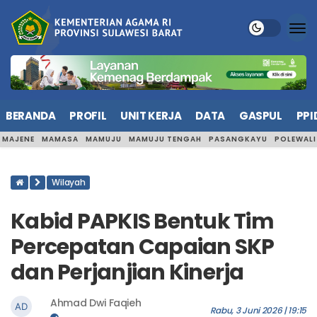
BERANDA
PROFIL
UNIT KERJA
DATA
GASPUL
PPI
MAJENE
MAMASA
MAMUJU
MAMUJU TENGAH
PASANGKAYU
POLEWAL
Wilayah
Kabid PAPKIS Bentuk Tim
Percepatan Capaian SKP
dan Perjanjian Kinerja
Ahmad Dwi Faqieh
Rabu, 3 Juni 2026 | 19:15