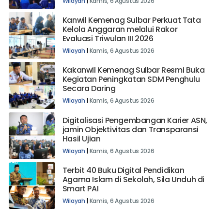
Bangsa
Wilayah
|
Kamis, 6 Agustus 2026
Kanwil Kemenag Sulbar Perkuat Tata
Kelola Anggaran melalui Rakor
Evaluasi Triwulan III 2026
Wilayah
|
Kamis, 6 Agustus 2026
Kakanwil Kemenag Sulbar Resmi Buka
Kegiatan Peningkatan SDM Penghulu
Secara Daring
Wilayah
|
Kamis, 6 Agustus 2026
Digitalisasi Pengembangan Karier ASN,
jamin Objektivitas dan Transparansi
Hasil Ujian
Wilayah
|
Kamis, 6 Agustus 2026
Terbit 40 Buku Digital Pendidikan
Agama Islam di Sekolah, Sila Unduh di
Smart PAI
Wilayah
|
Kamis, 6 Agustus 2026