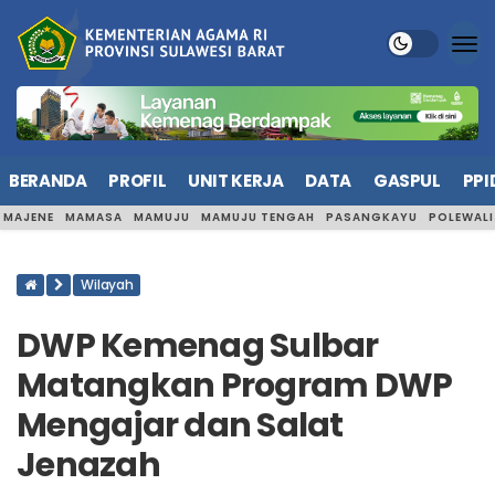
BERANDA
PROFIL
UNIT KERJA
DATA
GASPUL
PPI
MAJENE
MAMASA
MAMUJU
MAMUJU TENGAH
PASANGKAYU
POLEWAL
Wilayah
DWP Kemenag Sulbar
Matangkan Program DWP
Mengajar dan Salat
Jenazah