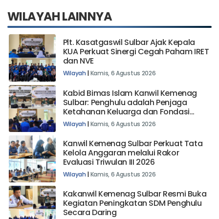
WILAYAH LAINNYA
Plt. Kasatgaswil Sulbar Ajak Kepala
KUA Perkuat Sinergi Cegah Paham IRET
dan NVE
Wilayah
|
Kamis, 6 Agustus 2026
Kabid Bimas Islam Kanwil Kemenag
Sulbar: Penghulu adalah Penjaga
Ketahanan Keluarga dan Fondasi
Bangsa
Wilayah
|
Kamis, 6 Agustus 2026
Kanwil Kemenag Sulbar Perkuat Tata
Kelola Anggaran melalui Rakor
Evaluasi Triwulan III 2026
Wilayah
|
Kamis, 6 Agustus 2026
Kakanwil Kemenag Sulbar Resmi Buka
Kegiatan Peningkatan SDM Penghulu
Secara Daring