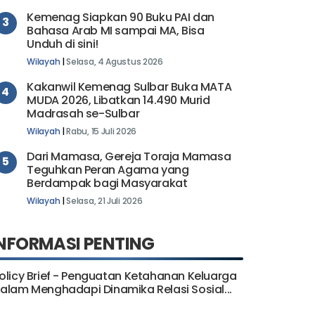
Kemenag Siapkan 90 Buku PAI dan
3
Bahasa Arab MI sampai MA, Bisa
Unduh di sini!
Wilayah
|
Selasa, 4 Agustus 2026
Kakanwil Kemenag Sulbar Buka MATA
4
MUDA 2026, Libatkan 14.490 Murid
Madrasah se-Sulbar
Wilayah
|
Rabu, 15 Juli 2026
Dari Mamasa, Gereja Toraja Mamasa
5
Teguhkan Peran Agama yang
Berdampak bagi Masyarakat
Wilayah
|
Selasa, 21 Juli 2026
NFORMASI PENTING
olicy Brief - Penguatan Ketahanan Keluarga
alam Menghadapi Dinamika Relasi Sosial...