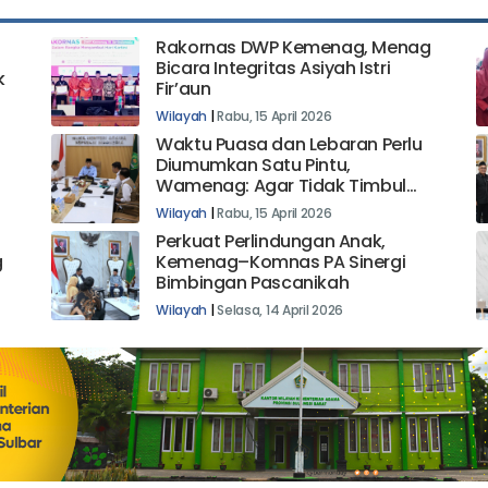
Rakornas DWP Kemenag, Menag
Bicara Integritas Asiyah Istri
k
Fir’aun
Wilayah
|
Rabu, 15 April 2026
Waktu Puasa dan Lebaran Perlu
Diumumkan Satu Pintu,
Wamenag: Agar Tidak Timbul
Kebingungan
Wilayah
|
Rabu, 15 April 2026
Perkuat Perlindungan Anak,
g
Kemenag–Komnas PA Sinergi
Bimbingan Pascanikah
Wilayah
|
Selasa, 14 April 2026