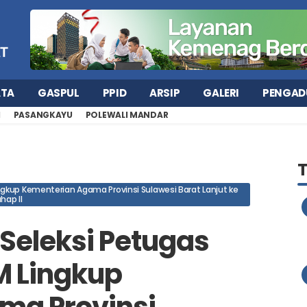
ATA
GASPUL
PPID
ARSIP
GALERI
PENGAD
H
PASANGKAYU
POLEWALI MANDAR
ingkup Kementerian Agama Provinsi Sulawesi Barat Lanjut ke
hap II
Seleksi Petugas
M Lingkup
ma Provinsi