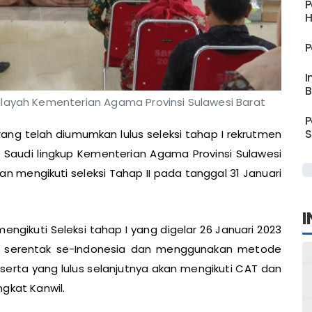
P
H
P
I
B
Wilayah Kementerian Agama Provinsi Sulawesi Barat
P
S
ng telah diumumkan lulus seleksi tahap I rekrutmen
b Saudi lingkup Kementerian Agama Provinsi Sulawesi
an mengikuti seleksi Tahap II pada tanggal 31 Januari
I
ngikuti Seleksi tahap I yang digelar 26 Januari 2023
akan serentak se-Indonesia dan menggunakan metode
serta yang lulus selanjutnya akan mengikuti CAT dan
gkat Kanwil.