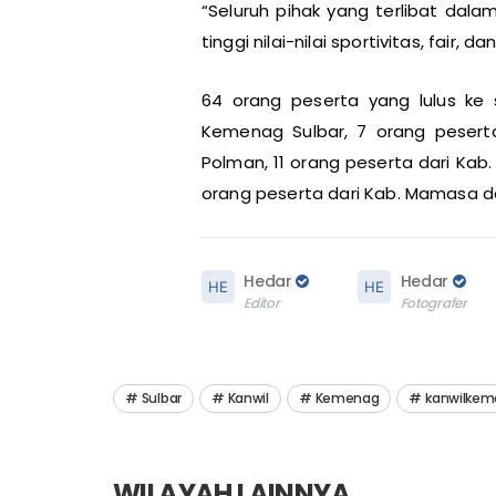
“Seluruh pihak yang terlibat dal
tinggi nilai-nilai sportivitas, fair, d
64 orang peserta yang lulus ke s
Kemenag Sulbar, 7 orang peserta
Polman, 11 orang peserta dari Kab
orang peserta dari Kab. Mamasa da
Hedar
Hedar
Editor
Fotografer
Sulbar
Kanwil
Kemenag
kanwilkem
WILAYAH LAINNYA