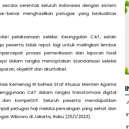
an secara serentak seluruh Indonesia dengan sistem
nar-benar menghasilkan petugas yang berkualitas
ari pelaksanaan seleksi. Keunggulan CAT, selain
peserta tidak repot lagi untuk melingkari lembar
percepat proses pemeriksaan dan laporan hasil
aya dalam rangka menciptakan standarisasi seleksi
aran, objektif dan akuntabel.
r Humas Kemenag RI bahwa Staf Khusus Menteri Agama
nggunaan CAT dalam rangka transformasi digital
f dan kompetitif. Seluruh peserta mendapatkan
J
di petugas haji melalui persaingan yang sehat dan
I
gas Wibowo di Jakarta, Rabu (25/1/2023).
I