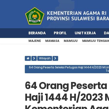
BERANDA
PROFIL
UNIT KERJA
D
MAJENE
MAMASA
MAMUJU
MAMUJU TENGA
Wilayah
64 Orang Peserta Seleksi Petugas Haji 1444 H/2023 M L
Ta
64 Orang Peserta 
Haji 1444 H/2023 
Kementerian Aga