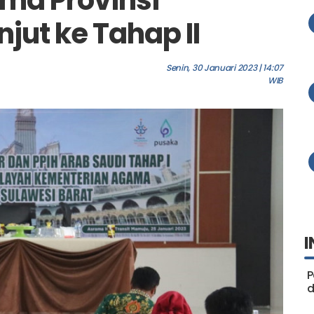
jut ke Tahap II
Senin, 30 Januari 2023 | 14:07
WIB
I
P
d