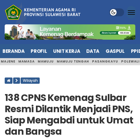
BERANDA
PROFIL
UNIT KERJA
DATA
GASPUL
PPI
MAJENE
MAMASA
MAMUJU
MAMUJU TENGAH
PASANGKAYU
POLEWAL
Wilayah
138 CPNS Kemenag Sulbar
Resmi Dilantik Menjadi PNS,
Siap Mengabdi untuk Umat
dan Bangsa