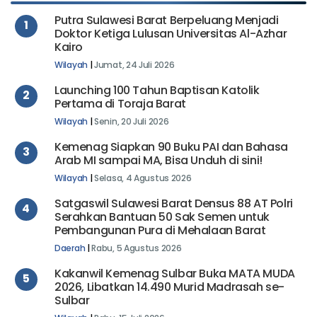
TERPOPULER
Putra Sulawesi Barat Berpeluang Menjadi
1
Doktor Ketiga Lulusan Universitas Al-Azhar
Kairo
Wilayah
|
Jumat, 24 Juli 2026
Launching 100 Tahun Baptisan Katolik
2
Pertama di Toraja Barat
Wilayah
|
Senin, 20 Juli 2026
Kemenag Siapkan 90 Buku PAI dan Bahasa
3
Arab MI sampai MA, Bisa Unduh di sini!
Wilayah
|
Selasa, 4 Agustus 2026
Satgaswil Sulawesi Barat Densus 88 AT Polri
4
Serahkan Bantuan 50 Sak Semen untuk
Pembangunan Pura di Mehalaan Barat
Daerah
|
Rabu, 5 Agustus 2026
Kakanwil Kemenag Sulbar Buka MATA MUDA
5
2026, Libatkan 14.490 Murid Madrasah se-
Sulbar