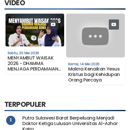
VIDEO
Sabtu, 30 Mei 2026
MENYAMBUT WAISAK
2026 - DHAMMA
Kamis, 14 Mei 2026
Makna Kenaikan Yesus
MENJAGA PERDAMAIAN
I
Kristus bagi Kehidupan
DUNIA
Orang Percaya
TERPOPULER
Putra Sulawesi Barat Berpeluang Menjadi
1
Doktor Ketiga Lulusan Universitas Al-Azhar
Kairo