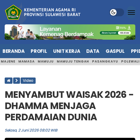
BERANDA
PROFIL
UNIT KERJA
DATA
GASPUL
PPI
MAJENE
MAMASA
MAMUJU
MAMUJU TENGAH
PASANGKAYU
POLEWAL
Video
MENYAMBUT WAISAK 2026 -
DHAMMA MENJAGA
PERDAMAIAN DUNIA
Selasa, 2 Juni 2026 08:02 WIB