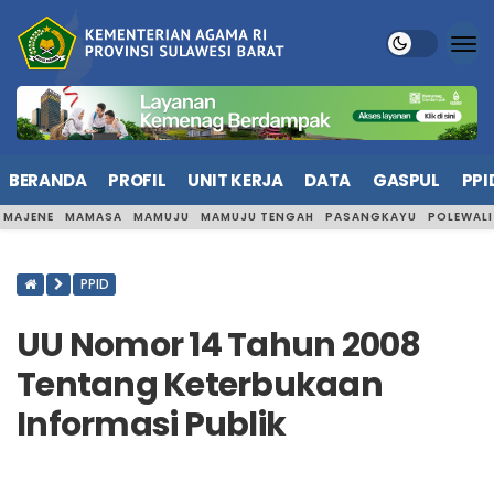
BERANDA
PROFIL
UNIT KERJA
DATA
GASPUL
PPI
MAJENE
MAMASA
MAMUJU
MAMUJU TENGAH
PASANGKAYU
POLEWAL
PPID
UU Nomor 14 Tahun 2008
Tentang Keterbukaan
Informasi Publik