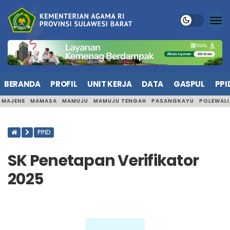
BERANDA
PROFIL
UNIT KERJA
DATA
GASPUL
PPI
MAJENE
MAMASA
MAMUJU
MAMUJU TENGAH
PASANGKAYU
POLEWAL
PPID
SK Penetapan Verifikator
2025