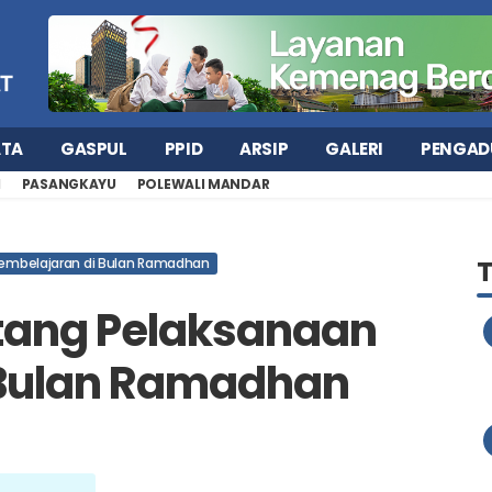
ATA
GASPUL
PPID
ARSIP
GALERI
PENGAD
H
PASANGKAYU
POLEWALI MANDAR
Pembelajaran di Bulan Ramadhan
ntang Pelaksanaan
 Bulan Ramadhan