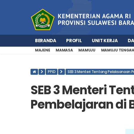
BERANDA
PROFIL
UNIT KERJA
D
MAJENE
MAMASA
MAMUJU
MAMUJU TENGA
PPID
SEB 3 Menteri Tentang Pelaksanaan 
SEB 3 Menteri Te
Pembelajaran di