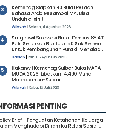
Kemenag Siapkan 90 Buku PAI dan
3
Bahasa Arab MI sampai MA, Bisa
Unduh di sini!
Wilayah
|
Selasa, 4 Agustus 2026
Satgaswil Sulawesi Barat Densus 88 AT
4
Polri Serahkan Bantuan 50 Sak Semen
untuk Pembangunan Pura di Mehalaan
Barat
Daerah
|
Rabu, 5 Agustus 2026
Kakanwil Kemenag Sulbar Buka MATA
5
MUDA 2026, Libatkan 14.490 Murid
Madrasah se-Sulbar
Wilayah
|
Rabu, 15 Juli 2026
NFORMASI PENTING
olicy Brief - Penguatan Ketahanan Keluarga
alam Menghadapi Dinamika Relasi Sosial...