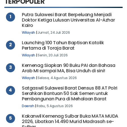
TERPOPULER
Putra Sulawesi Barat Berpeluang Menjadi
1
Doktor Ketiga Lulusan Universitas Al-Azhar
Kairo
Wilayah
|
Jumat, 24 Juli 2026
Launching 100 Tahun Baptisan Katolik
2
Pertama di Toraja Barat
Wilayah
|
Senin, 20 Juli 2026
Kemenag Siapkan 90 Buku PAI dan Bahasa
3
Arab MI sampai MA, Bisa Unduh di sini!
Wilayah
|
Selasa, 4 Agustus 2026
Satgaswil Sulawesi Barat Densus 88 AT Polri
4
Serahkan Bantuan 50 Sak Semen untuk
Pembangunan Pura di Mehalaan Barat
Daerah
|
Rabu, 5 Agustus 2026
Kakanwil Kemenag Sulbar Buka MATA MUDA
5
2026, Libatkan 14.490 Murid Madrasah se-
Sulbar