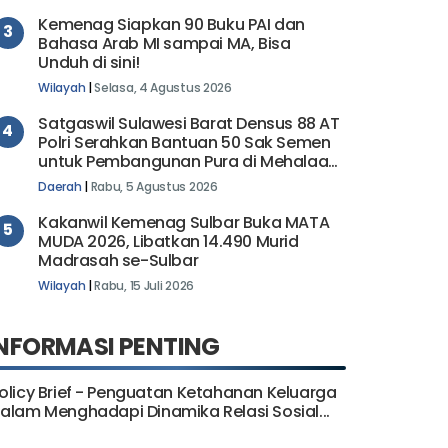
Kemenag Siapkan 90 Buku PAI dan
3
Bahasa Arab MI sampai MA, Bisa
Unduh di sini!
Wilayah
|
Selasa, 4 Agustus 2026
Satgaswil Sulawesi Barat Densus 88 AT
4
Polri Serahkan Bantuan 50 Sak Semen
untuk Pembangunan Pura di Mehalaan
Barat
Daerah
|
Rabu, 5 Agustus 2026
Kakanwil Kemenag Sulbar Buka MATA
5
MUDA 2026, Libatkan 14.490 Murid
Madrasah se-Sulbar
Wilayah
|
Rabu, 15 Juli 2026
NFORMASI PENTING
olicy Brief - Penguatan Ketahanan Keluarga
alam Menghadapi Dinamika Relasi Sosial...