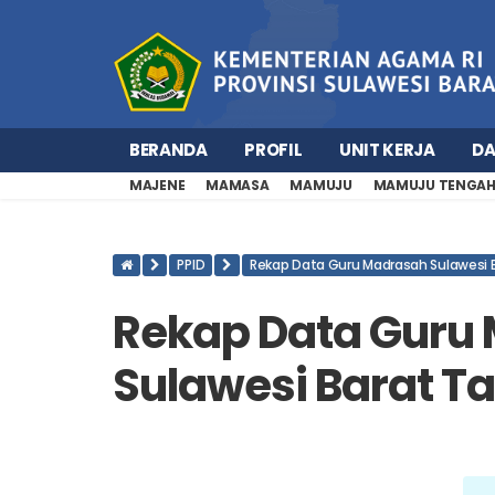
BERANDA
PROFIL
UNIT KERJA
D
MAJENE
MAMASA
MAMUJU
MAMUJU TENGA
PPID
Rekap Data Guru Madrasah Sulawesi 
Rekap Data Guru
Sulawesi Barat T