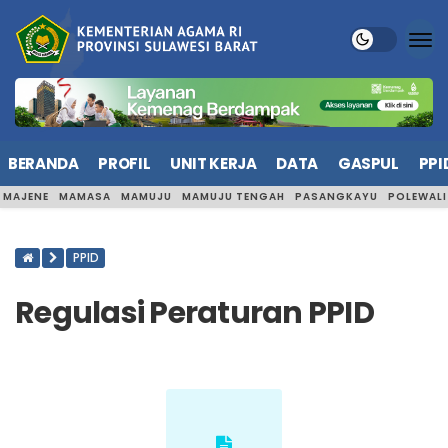
BERANDA
PROFIL
UNIT KERJA
DATA
GASPUL
PPI
MAJENE
MAMASA
MAMUJU
MAMUJU TENGAH
PASANGKAYU
POLEWAL
PPID
Regulasi Peraturan PPID