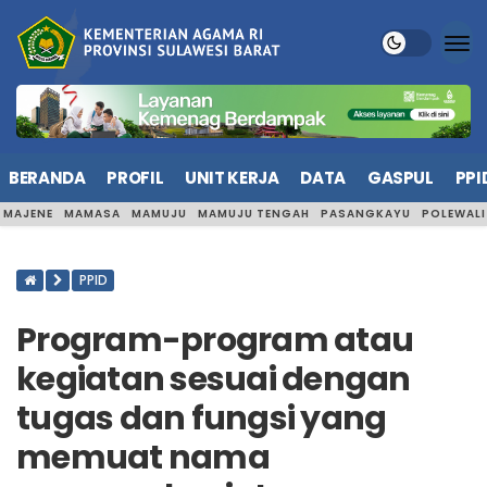
BERANDA
PROFIL
UNIT KERJA
DATA
GASPUL
PPI
MAJENE
MAMASA
MAMUJU
MAMUJU TENGAH
PASANGKAYU
POLEWAL
PPID
Program-program atau
kegiatan sesuai dengan
tugas dan fungsi yang
memuat nama