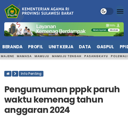
BERANDA
PROFIL
UNIT KERJA
DATA
GASPUL
PPI
MAJENE
MAMASA
MAMUJU
MAMUJU TENGAH
PASANGKAYU
POLEWAL
Info Penting
Pengumuman pppk paruh
waktu kemenag tahun
anggaran 2024