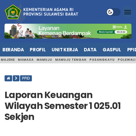
BERANDA
PROFIL
UNIT KERJA
DATA
GASPUL
PPI
MAJENE
MAMASA
MAMUJU
MAMUJU TENGAH
PASANGKAYU
POLEWAL
PPID
Laporan Keuangan
Wilayah Semester 1 025.01
Sekjen