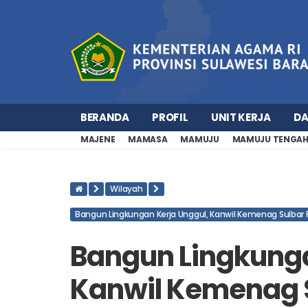
BERANDA
PROFIL
UNIT KERJA
D
MAJENE
MAMASA
MAMUJU
MAMUJU TENGA
Wilayah
Bangun Lingkungan Kerja Unggul, Kanwil Kemenag Sulbar Pe
Bangun Lingkunga
Kanwil Kemenag S