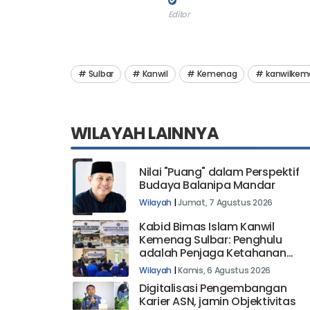
Editor
Sulbar
Kanwil
Kemenag
kanwilkem
WILAYAH LAINNYA
Nilai "Puang" dalam Perspektif
Budaya Balanipa Mandar
Wilayah
|
Jumat, 7 Agustus 2026
Kabid Bimas Islam Kanwil
Kemenag Sulbar: Penghulu
adalah Penjaga Ketahanan
Keluarga dan Fondasi Bangsa
Wilayah
|
Kamis, 6 Agustus 2026
Digitalisasi Pengembangan
Karier ASN, jamin Objektivitas