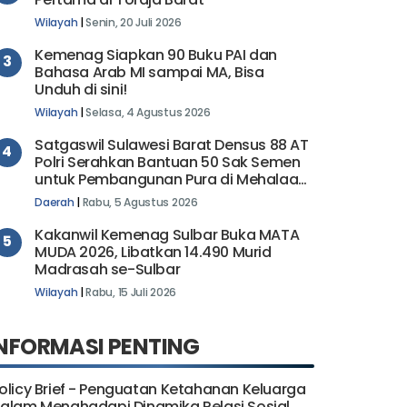
Wilayah
|
Senin, 20 Juli 2026
Kemenag Siapkan 90 Buku PAI dan
3
Bahasa Arab MI sampai MA, Bisa
Unduh di sini!
Wilayah
|
Selasa, 4 Agustus 2026
Satgaswil Sulawesi Barat Densus 88 AT
4
Polri Serahkan Bantuan 50 Sak Semen
untuk Pembangunan Pura di Mehalaan
Barat
Daerah
|
Rabu, 5 Agustus 2026
Kakanwil Kemenag Sulbar Buka MATA
5
MUDA 2026, Libatkan 14.490 Murid
Madrasah se-Sulbar
Wilayah
|
Rabu, 15 Juli 2026
NFORMASI PENTING
olicy Brief - Penguatan Ketahanan Keluarga
alam Menghadapi Dinamika Relasi Sosial...