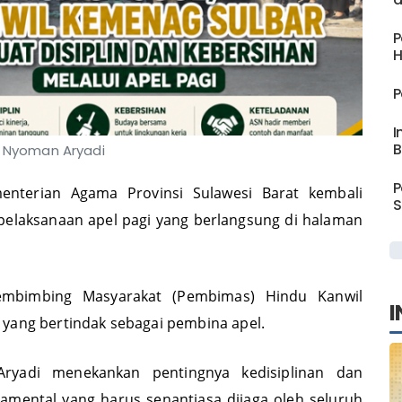
P
H
P
I
B
 Nyoman Aryadi
P
nterian Agama Provinsi Sulawesi Barat kembali
S
 pelaksanaan apel pagi yang berlangsung di halaman
Pembimbing Masyarakat (Pembimas) Hindu Kanwil
I
 yang bertindak sebagai pembina apel.
yadi menekankan pentingnya kedisiplinan dan
damental yang harus senantiasa dijaga oleh seluruh