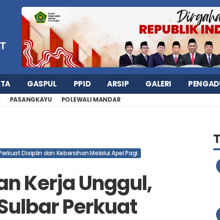
ATA
GASPUL
PPID
ARSIP
GALERI
PENGAD
H
PASANGKAYU
POLEWALI MANDAR
rkuat Disiplin dan Kebersihan Melalui Apel Pagi
n Kerja Unggul,
ulbar Perkuat