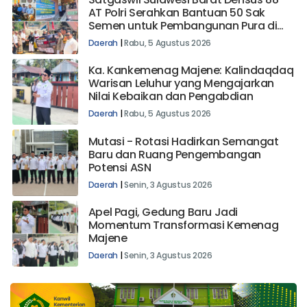
Satgaswil Sulawesi Barat Densus 88
AT Polri Serahkan Bantuan 50 Sak
Semen untuk Pembangunan Pura di
Mehalaan Barat
Daerah
|
Rabu, 5 Agustus 2026
Ka. Kankemenag Majene: Kalindaqdaq
Warisan Leluhur yang Mengajarkan
Nilai Kebaikan dan Pengabdian
Daerah
|
Rabu, 5 Agustus 2026
Mutasi - Rotasi Hadirkan Semangat
Baru dan Ruang Pengembangan
Potensi ASN
Daerah
|
Senin, 3 Agustus 2026
Apel Pagi, Gedung Baru Jadi
Momentum Transformasi Kemenag
Majene
Daerah
|
Senin, 3 Agustus 2026