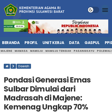
BERANDA
PROFIL
UNIT KERJA
DATA
GASPUL
PPI
MAJENE
MAMASA
MAMUJU
MAMUJU TENGAH
PASANGKAYU
POLEWAL
Daerah
Pondasi Generasi Emas
Sulbar Dimulai dari
Madrasah di Majene:
Kemenag Ungkap 70%