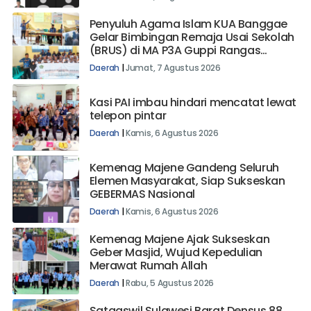
Daerah
|
Jumat, 7 Agustus 2026
Penyuluh Agama Islam KUA Banggae
Gelar Bimbingan Remaja Usai Sekolah
(BRUS) di MA P3A Guppi Rangas
Majene
Daerah
|
Jumat, 7 Agustus 2026
Kasi PAI imbau hindari mencatat lewat
telepon pintar
Daerah
|
Kamis, 6 Agustus 2026
Kemenag Majene Gandeng Seluruh
Elemen Masyarakat, Siap Sukseskan
GEBERMAS Nasional
Daerah
|
Kamis, 6 Agustus 2026
Kemenag Majene Ajak Sukseskan
Geber Masjid, Wujud Kepedulian
Merawat Rumah Allah
Daerah
|
Rabu, 5 Agustus 2026