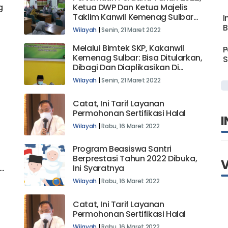
g
Ketua DWP Dan Ketua Majelis
Taklim Kanwil Kemenag Sulbar
I
Kompak Tekankan Hal Ini
B
Wilayah
|
Senin, 21 Maret 2022
Melalui Bimtek SKP, Kakanwil
P
Kemenag Sulbar: Bisa Ditularkan,
S
Dibagi Dan Diaplikasikan Di
Satker Masing-Masing
Wilayah
|
Senin, 21 Maret 2022
Catat, Ini Tarif Layanan
Permohonan Sertifikasi Halal
I
Wilayah
|
Rabu, 16 Maret 2022
Program Beasiswa Santri
Berprestasi Tahun 2022 Dibuka,
l
Ini Syaratnya
Wilayah
|
Rabu, 16 Maret 2022
Catat, Ini Tarif Layanan
Permohonan Sertifikasi Halal
Wilayah
|
Rabu, 16 Maret 2022