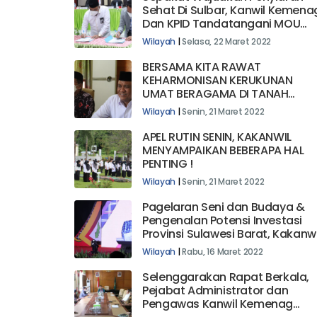
Sehat Di Sulbar, Kanwil Kemena
Dan KPID Tandatangani MOU
Kerjasama Pembinaan Serta
Wilayah
|
Selasa, 22 Maret 2022
Pengawasan
BERSAMA KITA RAWAT
KEHARMONISAN KERUKUNAN
UMAT BERAGAMA DI TANAH
“MALAQBI’ SULAWESI BARAT
Wilayah
|
Senin, 21 Maret 2022
APEL RUTIN SENIN, KAKANWIL
MENYAMPAIKAN BEBERAPA HAL
PENTING !
Wilayah
|
Senin, 21 Maret 2022
Pagelaran Seni dan Budaya &
Pengenalan Potensi Investasi
Provinsi Sulawesi Barat, Kakanwi
Kemenag Sulbar Didaulat
Wilayah
|
Rabu, 16 Maret 2022
Bacakan Do'a
Selenggarakan Rapat Berkala,
Pejabat Administrator dan
Pengawas Kanwil Kemenag