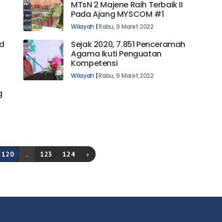
MTsN 2 Majene Raih Terbaik II
Pada Ajang MYSCOM #1
Wilayah
|
Rabu, 9 Maret 2022
d
Sejak 2020, 7.851 Penceramah
Agama Ikuti Penguatan
Kompetensi
Wilayah
|
Rabu, 9 Maret 2022
g
120
...
123
124
›