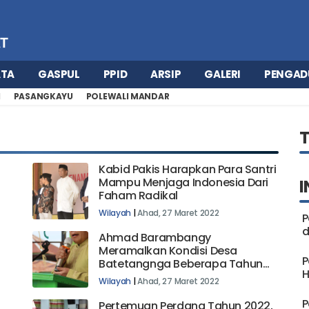
ATA
GASPUL
PPID
ARSIP
GALERI
PENGAD
H
PASANGKAYU
POLEWALI MANDAR
Kabid Pakis Harapkan Para Santri
Mampu Menjaga Indonesia Dari
I
Faham Radikal
Wilayah
|
Ahad, 27 Maret 2022
P
d
Ahmad Barambangy
Meramalkan Kondisi Desa
P
Batetangnga Beberapa Tahun
H
Kedepan. Kondisi Apa Yang
Wilayah
|
Ahad, 27 Maret 2022
Diramalkannya ?
P
Pertemuan Perdana Tahun 2022,