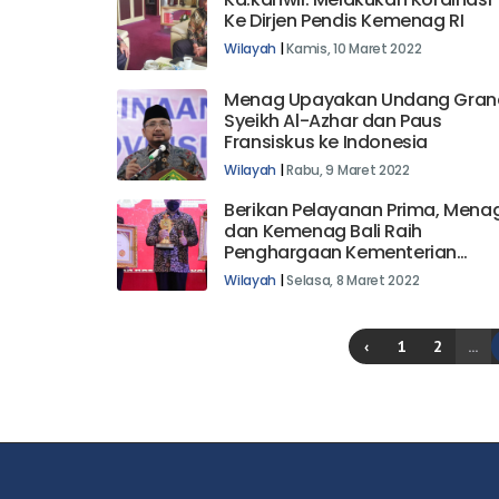
Ke Dirjen Pendis Kemenag RI
Wilayah
|
Kamis, 10 Maret 2022
Menag Upayakan Undang Gran
Syeikh Al-Azhar dan Paus
Fransiskus ke Indonesia
Wilayah
|
Rabu, 9 Maret 2022
Berikan Pelayanan Prima, Mena
dan Kemenag Bali Raih
Penghargaan Kementerian
PANRB
Wilayah
|
Selasa, 8 Maret 2022
‹
1
2
...