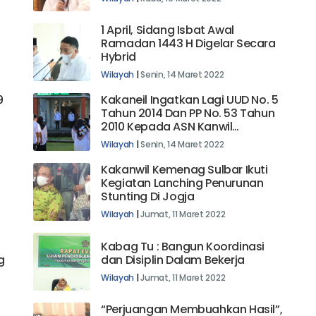
1 April, Sidang Isbat Awal
?
Ramadan 1443 H Digelar Secara
Hybrid
Wilayah
|
Senin, 14 Maret 2022
9
Kakaneil Ingatkan Lagi UUD No. 5
Tahun 2014 Dan PP No. 53 Tahun
2010 Kepada ASN Kanwil
Kemenag Sulbar
Wilayah
|
Senin, 14 Maret 2022
Kakanwil Kemenag Sulbar Ikuti
Kegiatan Lanching Penurunan
Stunting Di Jogja
Wilayah
|
Jumat, 11 Maret 2022
Kabag Tu : Bangun Koordinasi
g
dan Disiplin Dalam Bekerja
Wilayah
|
Jumat, 11 Maret 2022
“Perjuangan Membuahkan Hasil”,