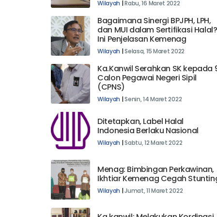
Sulbar Bahas Isu Strategis
Wilayah
|
Rabu, 16 Maret 2022
Bagaimana Sinergi BPJPH, LPH,
dan MUI dalam Sertifikasi Halal
Ini Penjelasan Kemenag
Wilayah
|
Selasa, 15 Maret 2022
Ka.Kanwil Serahkan SK kepada 
Calon Pegawai Negeri Sipil
(CPNS)
Wilayah
|
Senin, 14 Maret 2022
Ditetapkan, Label Halal
Indonesia Berlaku Nasional
Wilayah
|
Sabtu, 12 Maret 2022
Menag: Bimbingan Perkawinan,
Ikhtiar Kemenag Cegah Stuntin
Wilayah
|
Jumat, 11 Maret 2022
Ka.kanwil: Melakukan Kordinasi