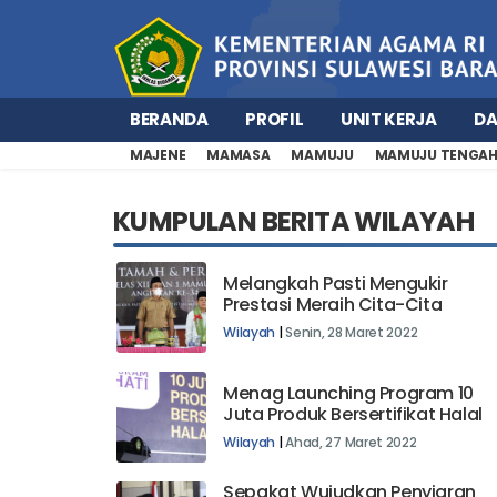
BERANDA
PROFIL
UNIT KERJA
D
MAJENE
MAMASA
MAMUJU
MAMUJU TENGA
KUMPULAN BERITA WILAYAH
Melangkah Pasti Mengukir
Prestasi Meraih Cita-Cita
Wilayah
|
Senin, 28 Maret 2022
Menag Launching Program 10
Juta Produk Bersertifikat Halal
Wilayah
|
Ahad, 27 Maret 2022
Sepakat Wujudkan Penyiaran