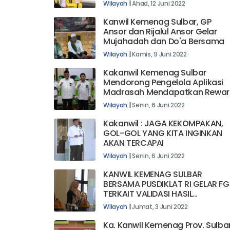
Sepekan
Wilayah
|
Ahad, 12 Juni 2022
Kanwil Kemenag Sulbar, GP
Ansor dan Rijalul Ansor Gelar
Mujahadah dan Do'a Bersama
Wilayah
|
Kamis, 9 Juni 2022
Kakanwil Kemenag Sulbar
Mendorong Pengelola Aplikasi
Madrasah Mendapatkan Rewar
Wilayah
|
Senin, 6 Juni 2022
Kakanwil : JAGA KEKOMPAKAN,
GOL-GOL YANG KITA INGINKAN
AKAN TERCAPAI
Wilayah
|
Senin, 6 Juni 2022
KANWIL KEMENAG SULBAR
BERSAMA PUSDIKLAT RI GELAR F
TERKAIT VALIDASI HASIL
SINKRONISASI DATA DAN ANALISI
Wilayah
|
Jumat, 3 Juni 2022
KEBUTUHAN PELATIHAN
Ka. Kanwil Kemenag Prov. Sulba