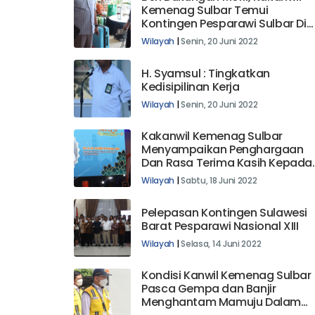
Kemenag Sulbar Temui
Kontingen Pesparawi Sulbar Di
DIY
Wilayah
|
Senin, 20 Juni 2022
H. Syamsul : Tingkatkan
Kedisipilinan Kerja
Wilayah
|
Senin, 20 Juni 2022
Kakanwil Kemenag Sulbar
Menyampaikan Penghargaan
Dan Rasa Terima Kasih Kepada
Semua Yang Berpartipasi Demi
Wilayah
|
Sabtu, 18 Juni 2022
Suksesnya MTQ Ke-IX
Pelepasan Kontingen Sulawesi
Barat Pesparawi Nasional XIII
Wilayah
|
Selasa, 14 Juni 2022
Kondisi Kanwil Kemenag Sulbar
Pasca Gempa dan Banjir
Menghantam Mamuju Dalam