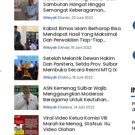
Sambutan Hangat Hingga
Semangat Keberagaman
Membangun UMKM || Harmony
Wilayah
|
Senin, 20 Juni 2022
Expo 2022
Kabid. Bimas Islam Berharap Bisa
Mendapat Hasil Yang Maksimal
Dan Perwakilan Tiap-Tiap
Cabang Lomba Yang Terbaik
Wilayah
|
Ahad, 19 Juni 2022
Setelah Melantik Dewan Hakim
Dan Panitera, Setda Prov. Sulbar
Membuka Secara Resmi MTQ IX
Wilayah
|
Sabtu, 18 Juni 2022
ASN Kemenag Sulbar Wajib
I
Menggaungkan Moderasi
Beragama Untuk Keutuhan
P
Bangsa
Wilayah
|
Selasa, 14 Juni 2022
d
Viral Video Ketua Komisi VIII
P
Marah ke Menag, Stafsus: Itu
H
Video Olahan