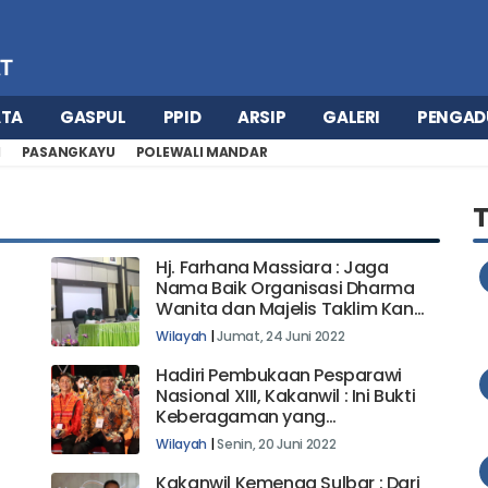
ATA
GASPUL
PPID
ARSIP
GALERI
PENGAD
H
PASANGKAYU
POLEWALI MANDAR
Hj. Farhana Massiara : Jaga
Nama Baik Organisasi Dharma
Wanita dan Majelis Taklim Kanwil
Kemenag Sulbar
Wilayah
|
Jumat, 24 Juni 2022
Hadiri Pembukaan Pesparawi
Nasional XIII, Kakanwil : Ini Bukti
Keberagaman yang
Membangun Indonesia
Wilayah
|
Senin, 20 Juni 2022
Kakanwil Kemenag Sulbar : Dari