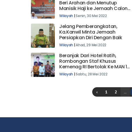
Beri Arahan dan Menutup
Manisik Haji ke Jemaah Calon
Haji di Kabupaten Mamuju
Wilayah
|
Senin, 30 Mei 2022
Tengah Patuhi Protokol
Kesehatan
Jelang Pemberangkatan,
Ka.Kanwil Minta Jemaah
Persiapkan Diri Dengan Baik
Wilayah
|
Ahad, 29 Mei 2022
Beranjak Dari Hotel Ratih,
Rombongan Staf Khusus
Kemenag RI Bertolak Ke MAN 1
Polman
Wilayah
|
Sabtu, 28 Mei 2022
‹
1
2
...