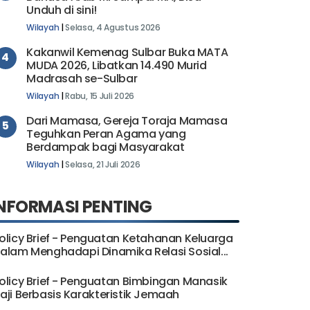
Unduh di sini!
Wilayah
|
Selasa, 4 Agustus 2026
Kakanwil Kemenag Sulbar Buka MATA
4
MUDA 2026, Libatkan 14.490 Murid
Madrasah se-Sulbar
Wilayah
|
Rabu, 15 Juli 2026
Dari Mamasa, Gereja Toraja Mamasa
5
Teguhkan Peran Agama yang
Berdampak bagi Masyarakat
Wilayah
|
Selasa, 21 Juli 2026
NFORMASI PENTING
olicy Brief - Penguatan Ketahanan Keluarga
alam Menghadapi Dinamika Relasi Sosial...
olicy Brief - Penguatan Bimbingan Manasik
aji Berbasis Karakteristik Jemaah