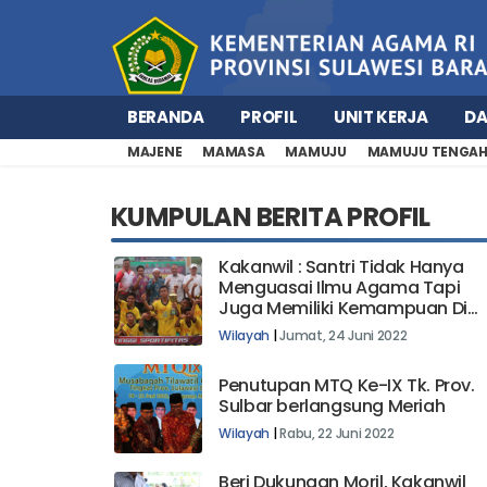
BERANDA
PROFIL
UNIT KERJA
D
MAJENE
MAMASA
MAMUJU
MAMUJU TENGA
KUMPULAN BERITA PROFIL
Kakanwil : Santri Tidak Hanya
Menguasai Ilmu Agama Tapi
Juga Memiliki Kemampuan Di
Bidang Olahraga || Piala Kasad
Wilayah
|
Jumat, 24 Juni 2022
Liga Santri PSSI Tahun 2022
Penutupan MTQ Ke-IX Tk. Prov.
Sulbar berlangsung Meriah
Wilayah
|
Rabu, 22 Juni 2022
Beri Dukungan Moril, Kakanwil