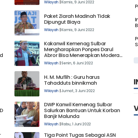
Wilayah
|
Kamis, 9 Juni 2022
P
Paket Ziarah Madinah Tidak
I
Dipungut Biaya
B
Wilayah
|
Kamis, 9 Juni 2022
P
Kakanwil Kemenag Sulbar
S
Mengharapkan Ponpes Darul
d
Abror Bisa Menerapkan Moderasi
Beragama
Wilayah
|
Senin, 6 Juni 2022
H. M. Muflih : Guru harus
I
Tahadduts binnikmah
Wilayah
|
Jumat, 3 Juni 2022
DWP Kanwil Kemenag Sulbar
GD
Salurkan Bantuan Untuk Korban
Banjir Malunda
S
Wilayah
|
Rabu, 1 Juni 2022
r
Tiga Point Tugas Sebagai ASN