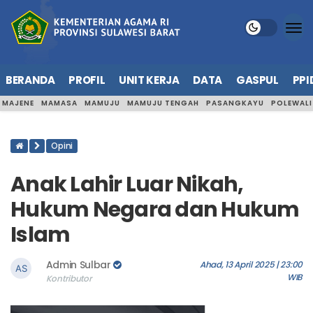
BERANDA
PROFIL
UNIT KERJA
DATA
GASPUL
PPI
MAJENE
MAMASA
MAMUJU
MAMUJU TENGAH
PASANGKAYU
POLEWAL
Opini
Anak Lahir Luar Nikah,
Hukum Negara dan Hukum
Islam
Admin Sulbar
Ahad, 13 April 2025 | 23:00
WIB
Kontributor