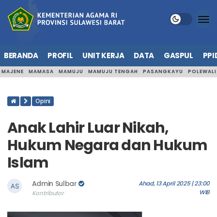
BERANDA
PROFIL
UNIT KERJA
DATA
GASPUL
PPI
MAJENE
MAMASA
MAMUJU
MAMUJU TENGAH
PASANGKAYU
POLEWAL
Opini
Anak Lahir Luar Nikah,
Hukum Negara dan Hukum
Islam
Admin Sulbar
Ahad, 13 April 2025 | 23:00
WIB
Kontributor