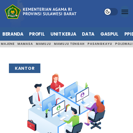
BERANDA
PROFIL
UNIT KERJA
DATA
GASPUL
PPI
MAJENE
MAMASA
MAMUJU
MAMUJU TENGAH
PASANGKAYU
POLEWAL
KANTOR