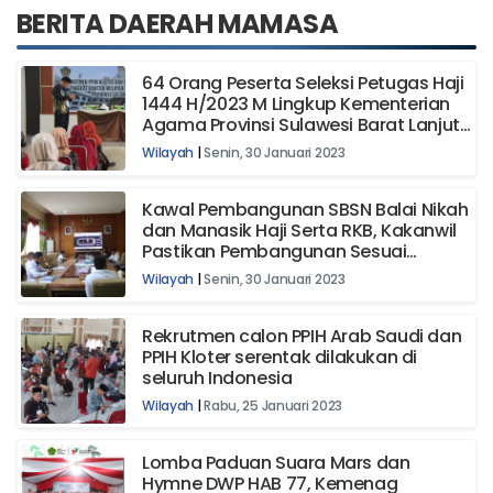
BERITA DAERAH MAMASA
64 Orang Peserta Seleksi Petugas Haji
1444 H/2023 M Lingkup Kementerian
Agama Provinsi Sulawesi Barat Lanjut
ke Tahap II
Wilayah
|
Senin, 30 Januari 2023
Kawal Pembangunan SBSN Balai Nikah
dan Manasik Haji Serta RKB, Kakanwil
Pastikan Pembangunan Sesuai
Rancangan
Wilayah
|
Senin, 30 Januari 2023
Rekrutmen calon PPIH Arab Saudi dan
PPIH Kloter serentak dilakukan di
seluruh Indonesia
Wilayah
|
Rabu, 25 Januari 2023
Lomba Paduan Suara Mars dan
Hymne DWP HAB 77, Kemenag