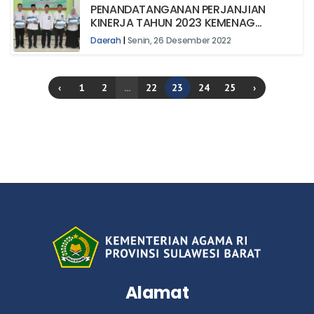
PENANDATANGANAN PERJANJIAN
KINERJA TAHUN 2023 KEMENAG
MAMASA
Daerah
|
Senin, 26 Desember 2022
‹
1
2
...
22
23
24
25
›
Alamat